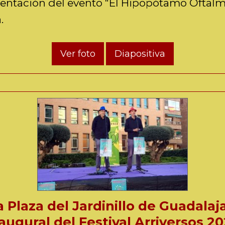
sentación del evento "El Hipopótamo Oftalm
.
Ver foto
Diapositiva
 Plaza del Jardinillo de Guadalaj
augural del Festival Arriversos 2