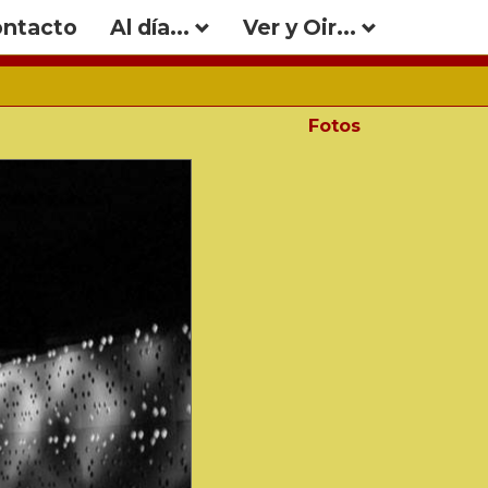
ntacto
Al día...
Ver y Oir...
Fotos