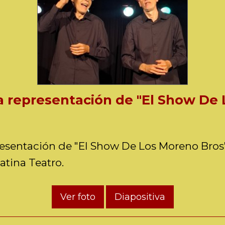
a representación de "El Show De
resentación de "El Show De Los Moreno Bros"
tina Teatro.
Ver foto
Diapositiva