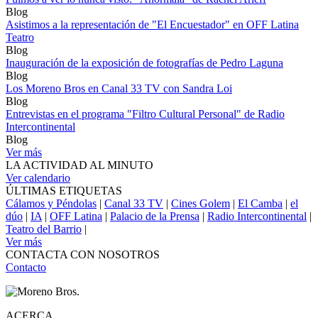
Blog
Asistimos a la representación de "El Encuestador" en OFF Latina
Teatro
Blog
Inauguración de la exposición de fotografías de Pedro Laguna
Blog
Los Moreno Bros en Canal 33 TV con Sandra Loi
Blog
Entrevistas en el programa "Filtro Cultural Personal" de Radio
Intercontinental
Blog
Ver más
LA ACTIVIDAD AL MINUTO
Ver calendario
ÚLTIMAS ETIQUETAS
Cálamos y Péndolas
|
Canal 33 TV
|
Cines Golem
|
El Camba
|
el
dúo
|
IA
|
OFF Latina
|
Palacio de la Prensa
|
Radio Intercontinental
|
Teatro del Barrio
|
Ver más
CONTACTA CON NOSOTROS
Contacto
ACERCA