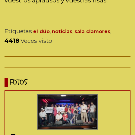
vuestros aplausos y vuestras risas.
Etiquetas
el dúo
,
noticias
,
sala clamores
,
4418
Veces visto
FOTOS