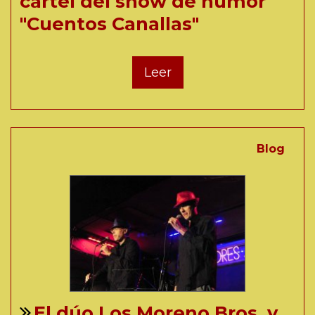
cartel del show de humor
"Cuentos Canallas"
Leer
Blog
El dúo Los Moreno Bros. y