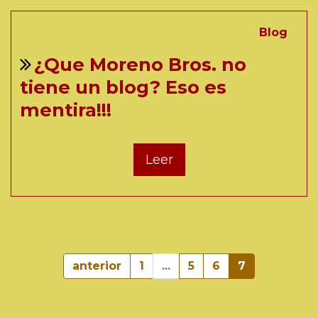
Blog
¿Que Moreno Bros. no
tiene un blog? Eso es
mentira!!!
Leer
anterior
1
...
5
6
7