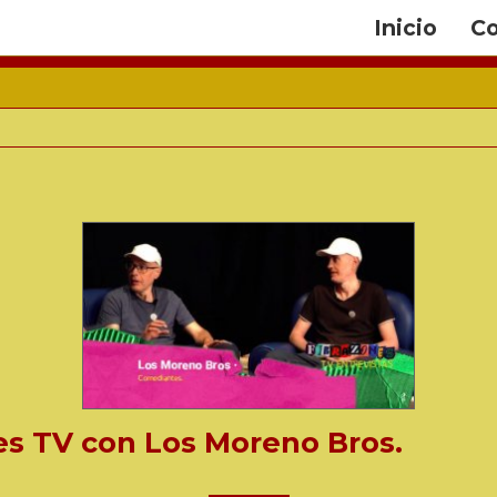
Inicio
Co
es TV con Los Moreno Bros.