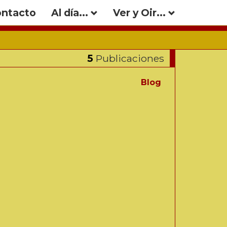
ntacto
Al día...
Ver y Oir...
5
Publicaciones
Blog